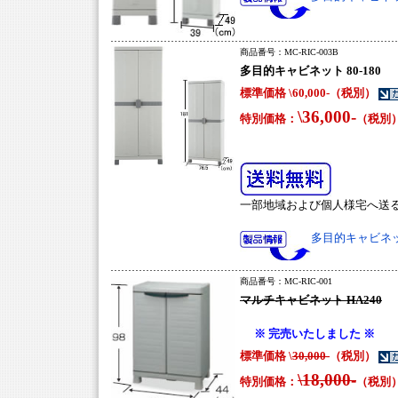
商品番号：
MC-RIC-003B
多目的キャビネット 80-180
標準価格 \
60,000-（税別）
\36,000-
特別価格：
（税別
一部地域および個人様宅へ送
多目的キャビネット
商品番号：
MC-RIC-001
マルチキャビネット HA240
※ 完売いたしました ※
標準価格 \
30,000-
（税別）
\18,000-
特別価格：
（税別