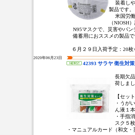
装着しや
製品です。
米国労働
（NIOSH
N95マスクで、災害やパン
備蓄用におススメの製品で
６月２９日入荷予定：20枚
2020年06月23日
42393 サラヤ 衛生対
長期欠
荷しま
【セッ
・うが
ん液１
・手指
スク５
・マニュアルカード（和文・