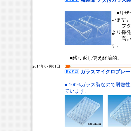
新製品 フタ付ガラス製リザー
■リザ
います
フタ(
より揮
高い試
す。
■繰り返し使え経済的。
2014年07月01日
ガラスマイクロプレー
● 100%ガラス製なので耐熱
ています。