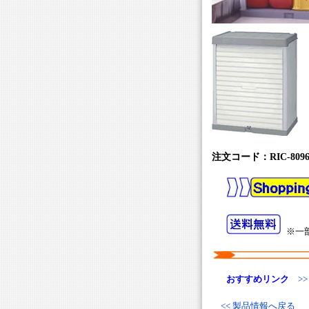
臭
温
注文コード：RIC-809
※一部
おすすめリンク
>
<< 製品情報へ戻る