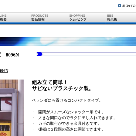
置 8096N
96N
組み立て簡単！
サビないプラスチック製。
ベランダにも置けるコンパクトタイプ。
・ 開閉がスムーズなシャッター扉です。
・ 大きな間口なのでラクに出し入れできます。
・ カギの取付ができる金具付きです。
・ 棚板は２段階の高さに調節できます。