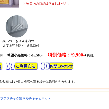
※ 物置内の商品は含まれません。
いのこもりや庫内の
度上昇を防ぐ 通風口付
特別価格：\9,900-
6N 希望小売価格：\16,500- →
(税別)
地域および個人様宅へ送る場合は送料がかかります。
> プラスチック製マルチキャビネット